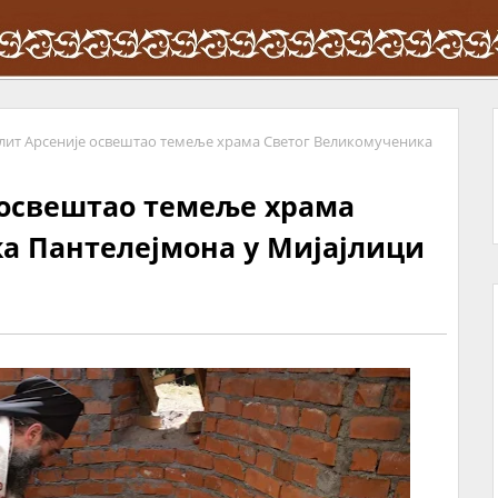
ит Арсеније освештао темеље храма Светог Великомученика
освештао темеље храма
а Пантелејмона у Мијајлици