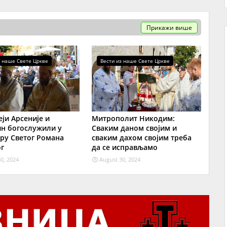
Прикажи више
з наше Свете Цркве
Вести из наше Свете Цркве
еји Арсеније и
Митрополит Никодим:
н богослужили у
Сваким даном својим и
ру Светог Романа
сваким дахом својим треба
г
да се исправљамо
0, 2024
August 30, 2024