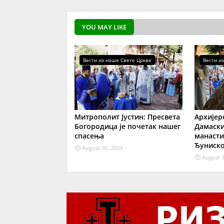
YOU MAY LIKE
Вести из наше Свете Цркве
Вести и
Митрополит Јустин: Пресвета
Архијер
Богородица је почетак нашег
Дамаски
спасења
манасти
Ђуниско
August 30, 2024
August 3