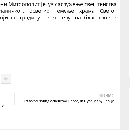
и Митрополит је, уз саслужење свештенства
бланичког, осветио темеље храма Светог
оји се гради у овом селу, на благослов и
НОВИЈА
Епископ Давид освештао Народни музеј у Крушевцу
но-