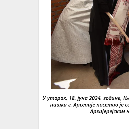
У уторак, 18. јуна 2024. годин
нишки г. Арсеније посетио је с
Архијерејском