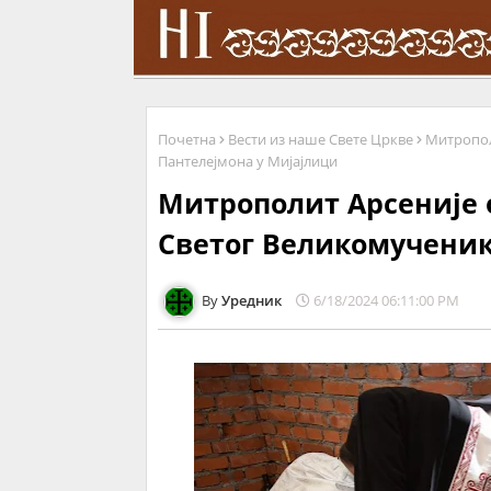
Почетна
Вести из наше Свете Цркве
Митропол
Пантелејмона у Мијајлици
Митрополит Арсеније 
Светог Великомученик
Уредник
6/18/2024 06:11:00 PM