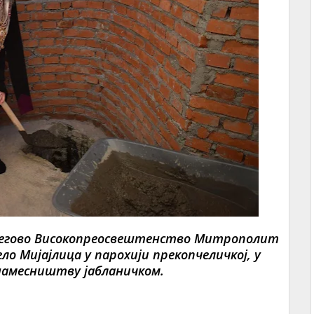
е, Његово Високопреосвештенство Митрополит
ело Мијајлица у парохији прекопчеличкој, у
 намесништву јабланичком.