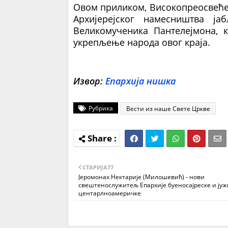
Овом приликом, Високопреосвећен
Архијерејског намесништва ја
Великомученика Пантелејмона, к
укрепљење народа овог краја.
Извор:
Епархија нишка
Рубрика
Вести из наше Свете Цркве
СТАРИЈA77
Јеромонах Нектарије (Милошевић) - нови
свештенослужитељ Епархије буеносајреске и јуж
центарлноамеричке