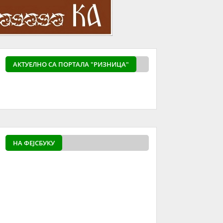
АКТУЕЛНO СА ПОРТАЛА "РИЗНИЦА"
powered by
Surfing Waves
НА ФЕЈСБУКУ